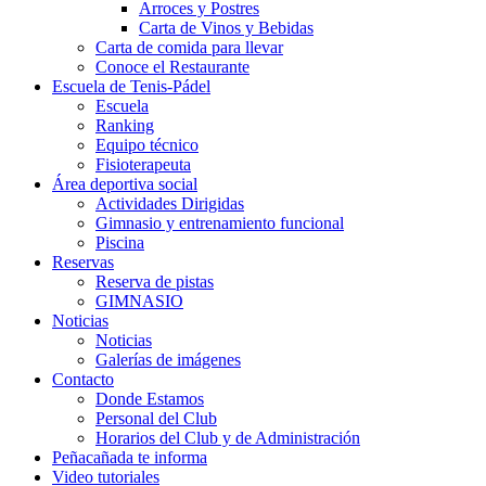
Arroces y Postres
Carta de Vinos y Bebidas
Carta de comida para llevar
Conoce el Restaurante
Escuela de Tenis-Pádel
Escuela
Ranking
Equipo técnico
Fisioterapeuta
Área deportiva social
Actividades Dirigidas
Gimnasio y entrenamiento funcional
Piscina
Reservas
Reserva de pistas
GIMNASIO
Noticias
Noticias
Galerías de imágenes
Contacto
Donde Estamos
Personal del Club
Horarios del Club y de Administración
Peñacañada te informa
Video tutoriales