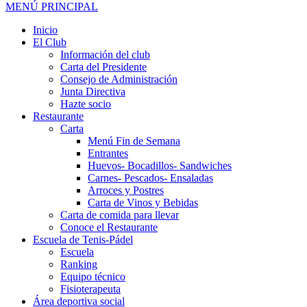
MENÚ PRINCIPAL
Inicio
El Club
Información del club
Carta del Presidente
Consejo de Administración
Junta Directiva
Hazte socio
Restaurante
Carta
Menú Fin de Semana
Entrantes
Huevos- Bocadillos- Sandwiches
Carnes- Pescados- Ensaladas
Arroces y Postres
Carta de Vinos y Bebidas
Carta de comida para llevar
Conoce el Restaurante
Escuela de Tenis-Pádel
Escuela
Ranking
Equipo técnico
Fisioterapeuta
Área deportiva social