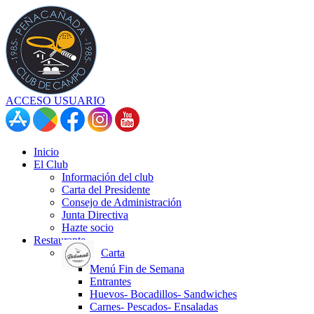
ACCESO USUARIO
Inicio
El Club
Información del club
Carta del Presidente
Consejo de Administración
Junta Directiva
Hazte socio
Restaurante
Carta
Menú Fin de Semana
Entrantes
Huevos- Bocadillos- Sandwiches
Carnes- Pescados- Ensaladas