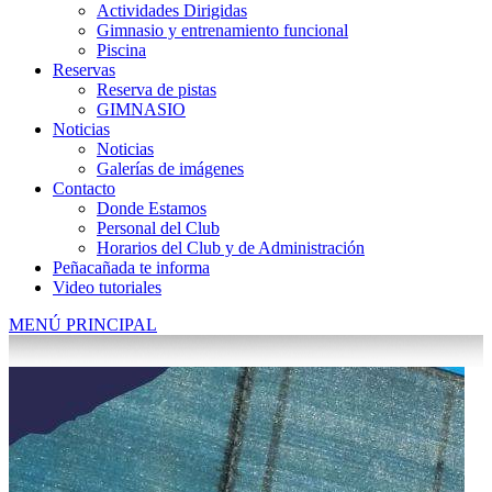
Actividades Dirigidas
Gimnasio y entrenamiento funcional
Piscina
Reservas
Reserva de pistas
GIMNASIO
Noticias
Noticias
Galerías de imágenes
Contacto
Donde Estamos
Personal del Club
Horarios del Club y de Administración
Peñacañada te informa
Video tutoriales
MENÚ PRINCIPAL