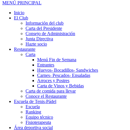
MENÚ PRINCIPAL
Inicio
El Club
Información del club
Carta del Presidente
Consejo de Administración
Junta Directiva
Hazte socio
Restaurante
Carta
Menú Fin de Semana
Entrantes
Huevos- Bocadillos- Sandwiches
Carnes- Pescados- Ensaladas
Arroces y Postres
Carta de Vinos y Bebidas
Carta de comida para llevar
Conoce el Restaurante
Escuela de Tenis-Pádel
Escuela
Ranking
Equipo técnico
Fisioterapeuta
Área deportiva social