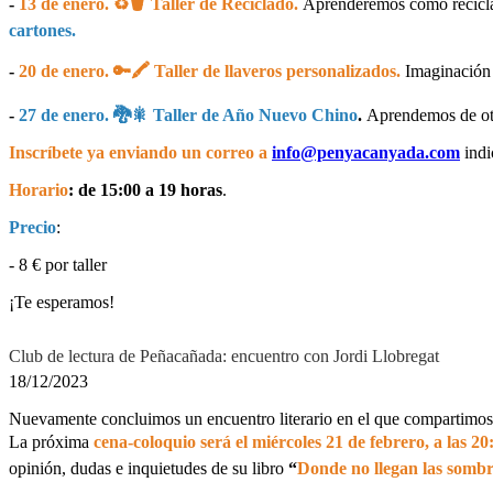
-
13 de enero. ♻🪣 Taller de Reciclado.
Aprenderemos cómo reciclar
cartones.
-
20 de enero. 🔑🖍 Taller de llaveros personalizados.
Imaginación 
-
27 de enero. 🐉🎇 Taller de Año Nuevo Chino
.
Aprendemos de otr
Inscríbete ya enviando un correo a
info@penyacanyada.com
ind
Horario
: de 15:00 a 19 horas
.
Precio
:
- 8 € por taller
¡Te esperamos!
Club de lectura de Peñacañada: encuentro con Jordi Llobregat
18/12/2023
Nuevamente concluimos un encuentro literario en el que compartimos 
La próxima
cena-coloquio será el miércoles 21 de febrero, a las 20
opinión, dudas e inquietudes de su libro
“
Donde no llegan las somb