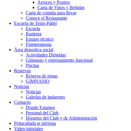
Arroces y Postres
Carta de Vinos y Bebidas
Carta de comida para llevar
Conoce el Restaurante
Escuela de Tenis-Pádel
Escuela
Ranking
Equipo técnico
Fisioterapeuta
Área deportiva social
Actividades Dirigidas
Gimnasio y entrenamiento funcional
Piscina
Reservas
Reserva de pistas
GIMNASIO
Noticias
Noticias
Galerías de imágenes
Contacto
Donde Estamos
Personal del Club
Horarios del Club y de Administración
Peñacañada te informa
Video tutoriales