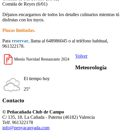
Comida de Reyes (6/01)
Déjanos encargarnos de todos los detalles culinarios mientras tú
disfrutas con los tuyos.
Plazas limitadas.
Para
reservar
, llama al 648986045 o al teléfono habitual,
961322178.
Volver
Menús Navidad Restaurante 2024
Meteorología
El tiempo hoy
25°
Contacto
© Peñacañada Club de Campo
C/ 135, 18. La Cañada - Paterna (46182) Valencia
Telf. 961322178
info@penyacanyada.com