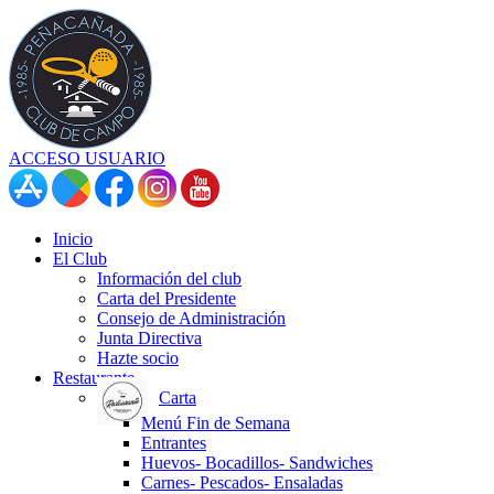
ACCESO USUARIO
Inicio
El Club
Información del club
Carta del Presidente
Consejo de Administración
Junta Directiva
Hazte socio
Restaurante
Carta
Menú Fin de Semana
Entrantes
Huevos- Bocadillos- Sandwiches
Carnes- Pescados- Ensaladas