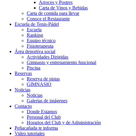
Arroces y Postres
Carta de Vinos y Bebidas
Carta de comida para llevar
Conoce el Restaurante
Escuela de Tenis-Pádel
Escuela
Ranking
Equipo técnico
Fisioterapeuta
Área deportiva social
Actividades Dirigidas
Gimnasio y entrenamiento funcional
Piscina
Reservas
Reserva de pistas
GIMNASIO
Noticias
Noticias
Galerías de imágenes
Contacto
Donde Estamos
Personal del Club
Horarios del Club y de Administración
Peñacañada te informa
Video tutoriales