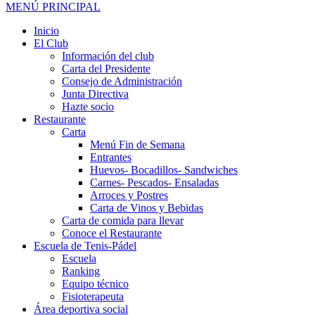
MENÚ PRINCIPAL
Inicio
El Club
Información del club
Carta del Presidente
Consejo de Administración
Junta Directiva
Hazte socio
Restaurante
Carta
Menú Fin de Semana
Entrantes
Huevos- Bocadillos- Sandwiches
Carnes- Pescados- Ensaladas
Arroces y Postres
Carta de Vinos y Bebidas
Carta de comida para llevar
Conoce el Restaurante
Escuela de Tenis-Pádel
Escuela
Ranking
Equipo técnico
Fisioterapeuta
Área deportiva social