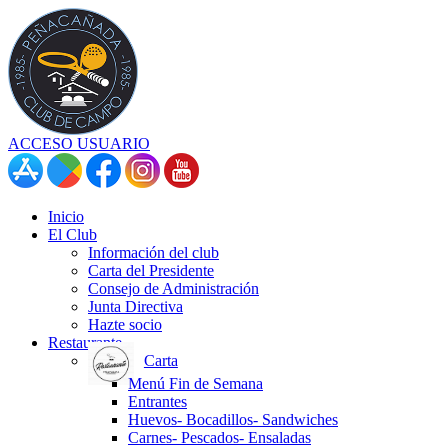
ACCESO USUARIO
Inicio
El Club
Información del club
Carta del Presidente
Consejo de Administración
Junta Directiva
Hazte socio
Restaurante
Carta
Menú Fin de Semana
Entrantes
Huevos- Bocadillos- Sandwiches
Carnes- Pescados- Ensaladas