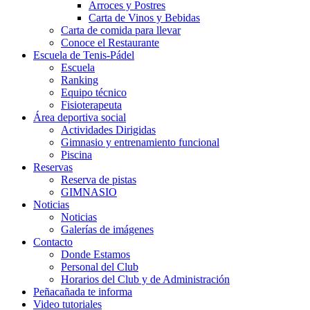
Arroces y Postres
Carta de Vinos y Bebidas
Carta de comida para llevar
Conoce el Restaurante
Escuela de Tenis-Pádel
Escuela
Ranking
Equipo técnico
Fisioterapeuta
Área deportiva social
Actividades Dirigidas
Gimnasio y entrenamiento funcional
Piscina
Reservas
Reserva de pistas
GIMNASIO
Noticias
Noticias
Galerías de imágenes
Contacto
Donde Estamos
Personal del Club
Horarios del Club y de Administración
Peñacañada te informa
Video tutoriales