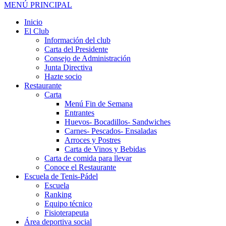
MENÚ PRINCIPAL
Inicio
El Club
Información del club
Carta del Presidente
Consejo de Administración
Junta Directiva
Hazte socio
Restaurante
Carta
Menú Fin de Semana
Entrantes
Huevos- Bocadillos- Sandwiches
Carnes- Pescados- Ensaladas
Arroces y Postres
Carta de Vinos y Bebidas
Carta de comida para llevar
Conoce el Restaurante
Escuela de Tenis-Pádel
Escuela
Ranking
Equipo técnico
Fisioterapeuta
Área deportiva social